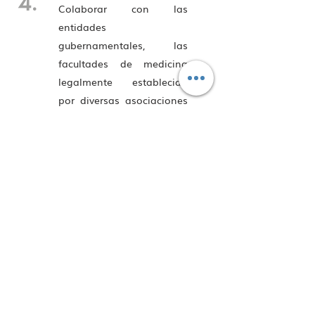
4.
Colaborar con las
entidades
gubernamentales, las
facultades de medicina
legalmente establecida
por diversas asociaciones
y sociedades científicas y
gremiales que agrupen a
profesionales de la
medicina y profesional a
fines y que tengan
objetivos similares en la
optimización de los
trasplantes de órganos y
en todo lo relacionado a
ellos.