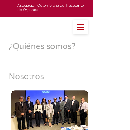
Asociación Colombiana de Trasplante
de Órganos
¿Quiénes somos?
Nosotros